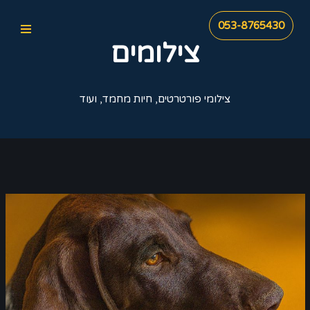
053-8765430
Skip
צילומים
to
content
צילומי פורטרטים, חיות מחמד, ועוד